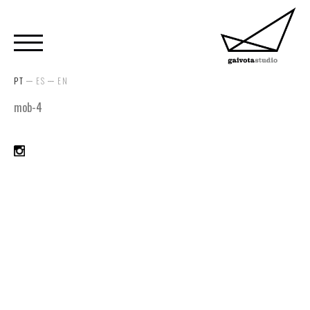
PT
ES
EN
mob-4