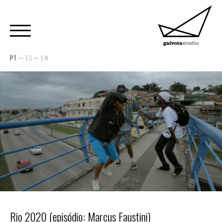
PT
ES
EN
Rio 2020 (episódio: Marcus Faustini)